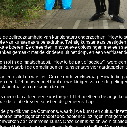
e de zelfredzaamheid van kunstenaars onderzochten. 'How to sur
sitie van kunstenaars benadrukte. Twintig kunstenaars vestigden 
e boeren. Ze creëerden innovatieve oplossingen met een sterke 
anken gemaakt met de kinderen uit het dorp, en een verfrissend
s en rol in de maatschappij. ‘How to be part of society?’ werd e
uden waarbij de dorpelingen en kunstenaars vier aardappelen 
an een tafel op wieltjes. Om de onderzoeksvraag ‘How to be par
n een tafel bouwen met hout en werktuigen van de dorpelinge
elstaanplaatsen om samen te eten.
meer dan alleen een kunstproject. Het heeft een belangrijke on
e de relatie tussen kunst en de gemeenschap.
 de praktijk van de Commons, waarbij we kunst en cultuur inzett
seren praktijkgericht onderzoek, boeiende lezingen met gere
enwerken aan commons-kunst. Onze kennis delen we niet allee
iten in België. Daarnaast zijn we trots lid van Culture Common