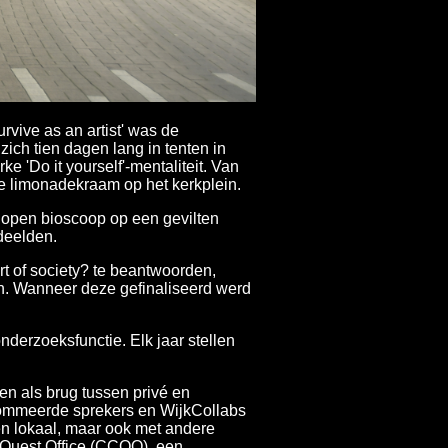
vive as an artist' was de
zich tien dagen lang in tenten in
'Do it yourself'-mentaliteit. Van
e limonadekraam op het kerkplein.
en open bioscoop op een gevilten
deelden.
t of society? te beantwoorden,
n. Wanneer deze gefinaliseerd werd
derzoeksfunctie. Elk jaar stellen
en als brug tussen privé en
nommeerde sprekers en WijkCollabs
n lokaal, maar ook met andere
s Quest Office (CCQO), een