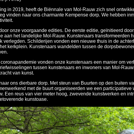
ng in 2019, heeft de Biënnale van Mol-Rauw zich snel ontwikkeld 
weg vinden naar ons charmante Kempense dorp. We hebben inmid
viteit.
or onze voorgaande edities. De eerste editie, geïnitieerd doo
 aan het landelijke Mol-Rauw. Kunstenaars transformeerden het
jk verlegden. Schilderijen vonden een nieuwe thuis in de achter
p het kerkplein. Kunstenaars wandelden tussen de dorpsbewoner
ven.
de coronapandemie vonden onze kunstenaars een manier om ver
 briefwisselingen tussen kunstenaars en inwoners van Mol-Rauw
racht van kunst.
 naar ons dierbare dorp. Met steun van Buurten op den buiten 
menwerkend met de buurt organiseerden we een participatieve
uw. Een reus van vier meter hoog, zwevende kunstwerken en int
betoverende kunstoase.