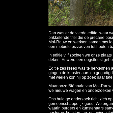
Dan was er de vierde editie, waar w
prikkelende titel die de precaire po
Mol-Rauw en werkten samen met lokal
een mobiele pizzaoven tot houten b
In editie vijf zochten we onze plaat
deken. Er werd een oogstfeest geho
Editie zes kreeg was te herkennen a
gingen de kunstenaars en gegadigde
met wielen kon hij op zoek naar taf
Maar onze Biënnale van Mol-Rauw is 
we nieuwe vragen en onderzoeken w
Ons huidige onderzoek richt zich op
gemeenschappelijk goed. We organi
waarin burgers en kunstenaars sam
besturen, kunstenaars en universite